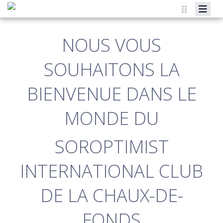
ACCUEIL
NOUS VOUS
LE CLUB
SOUHAITONS LA
NOS ACTIVITÉS
BIENVENUE DANS LE
NOS SORTIES
MONDE DU
CALENDRIER
HISTORIQUE DES ÉVÈNEMENTS
SOROPTIMIST
INTERNATIONAL CLUB
DE LA CHAUX-DE-
FONDS